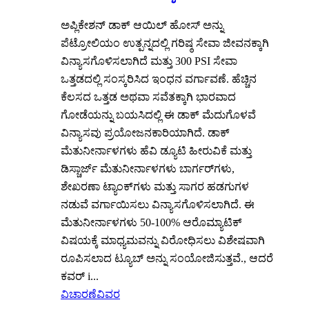
ಅಪ್ಲಿಕೇಶನ್ ಡಾಕ್ ಆಯಿಲ್ ಹೋಸ್ ಅನ್ನು
ಪೆಟ್ರೋಲಿಯಂ ಉತ್ಪನ್ನದಲ್ಲಿ ಗರಿಷ್ಠ ಸೇವಾ ಜೀವನಕ್ಕಾಗಿ
ವಿನ್ಯಾಸಗೊಳಿಸಲಾಗಿದೆ ಮತ್ತು 300 PSI ಸೇವಾ
ಒತ್ತಡದಲ್ಲಿ ಸಂಸ್ಕರಿಸಿದ ಇಂಧನ ವರ್ಗಾವಣೆ. ಹೆಚ್ಚಿನ
ಕೆಲಸದ ಒತ್ತಡ ಅಥವಾ ಸವೆತಕ್ಕಾಗಿ ಭಾರವಾದ
ಗೋಡೆಯನ್ನು ಬಯಸಿದಲ್ಲಿ ಈ ಡಾಕ್ ಮೆದುಗೊಳವೆ
ವಿನ್ಯಾಸವು ಪ್ರಯೋಜನಕಾರಿಯಾಗಿದೆ. ಡಾಕ್
ಮೆತುನೀರ್ನಾಳಗಳು ಹೆವಿ ಡ್ಯೂಟಿ ಹೀರುವಿಕೆ ಮತ್ತು
ಡಿಸ್ಚಾರ್ಜ್ ಮೆತುನೀರ್ನಾಳಗಳು ಬಾರ್ಗರ್‌ಗಳು,
ಶೇಖರಣಾ ಟ್ಯಾಂಕ್‌ಗಳು ಮತ್ತು ಸಾಗರ ಹಡಗುಗಳ
ನಡುವೆ ವರ್ಗಾಯಿಸಲು ವಿನ್ಯಾಸಗೊಳಿಸಲಾಗಿದೆ. ಈ
ಮೆತುನೀರ್ನಾಳಗಳು 50-100% ಆರೊಮ್ಯಾಟಿಕ್
ವಿಷಯಕ್ಕೆ ಮಾಧ್ಯಮವನ್ನು ವಿರೋಧಿಸಲು ವಿಶೇಷವಾಗಿ
ರೂಪಿಸಲಾದ ಟ್ಯೂಬ್ ಅನ್ನು ಸಂಯೋಜಿಸುತ್ತವೆ., ಆದರೆ
ಕವರ್ i...
ವಿಚಾರಣೆ
ವಿವರ