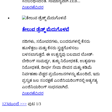
ಸಂಬಂಧಿಸಿದಂತೆ. ಸಾಮಾನ್ಯವಾಗಿ ZEB...
ವಿಚಾರಣೆ
ವಿವರ
ತೇಲುವ ಡ್ರೆಡ್ಜ್ ಮೆದುಗೊಳವೆ
ನದಿಗಳು, ಸರೋವರಗಳು, ಬಂದರುಗಳಲ್ಲಿ ಕೆಸರು
ಹೂಳೆತ್ತಲು ಮತ್ತು ಕೆಸರು ಸ್ವಚ್ಛಗೊಳಿಸಲು
ಬಳಸಲಾಗುತ್ತದೆ. ಈ ಉತ್ಪನ್ನವು ಬಲವಾದ ಲೋಡ್-
ಬೇರಿಂಗ್ ಸಾಮರ್ಥ್ಯ, ತುಕ್ಕು ನಿರೋಧಕತೆ, ಉತ್ಕರ್ಷಣ
ನಿರೋಧಕತೆ, ದೀರ್ಘ ಸೇವಾ ಜೀವನ ಮತ್ತು ಕಡಿಮೆ
ನಿರ್ವಹಣಾ ವೆಚ್ಚದ ಪ್ರಯೋಜನಗಳನ್ನು ಹೊಂದಿದೆ, ಇದು
ಪ್ರಸ್ತುತ ಜಲ ಸಂರಕ್ಷಣೆ ಎಂಜಿನಿಯರಿಂಗ್‌ನಲ್ಲಿ ಅತ್ಯಗತ್ಯ
ಎಂಜಿನಿಯರಿಂಗ್ ಸಾಧನವಾಗಿದೆ.
ವಿಚಾರಣೆ
ವಿವರ
1
2
3
ಮುಂದೆ >
>>
ಪುಟ 1/3