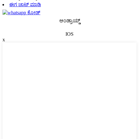
ಈಗ ಚಾಟ್ ಮಾಡಿ
ಆಂಡ್ರಾಯ್ಡ್
IOS
x